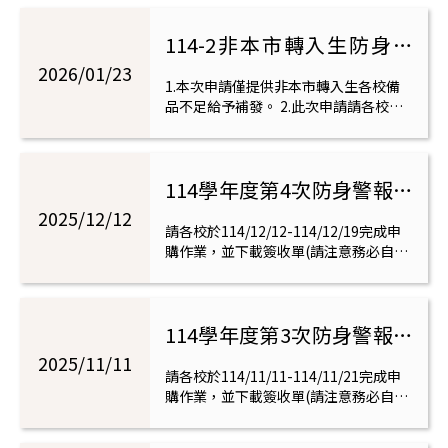
送電子發票)，115/3/4(三)請申購代表人
攜帶教職員工證件、簽收單及現金，到
114-2非本市轉入生防身警
懷生國小購買。註：如未線上申購，恕
當天不開放現場購買，謝謝。
報器備品不足申請
2026/01/23
1.本次申請僅提供非本市轉入生各校備
(115/1/26-115/2/23)，來校
品不足給予補發。 2.此次申請請各校於
115年3月4日(三)派員至懷生國小領取。
領取日：115/3/4
3.非本市轉入生領取防身警報器不需要
費用。 4.此次登記不含學校自行申購備
114學年度第4次防身警報器
品(申購日期為2/25-2/26)。 5.如有疑
義，請參閱115年1月21日北市懷國總字
申購(申購日期12/12-
2025/12/12
第1154010478號函辦理。
請各校於114/12/12-114/12/19完成申
12/19)，來校購買日為
購作業，並下載簽收單(請注意務必自行
先填寫好聯絡人姓名、email等資料，方
12/24
便寄送電子發票)，114/12/24(三)請申
購代表人攜帶教職員工證件、簽收單及
114學年度第3次防身警報器
現金，到懷生國小購買。第5次購買日
為：115年3月4日(三)註：如未線上申
申購(申購日期11/11-
2025/11/11
購，恕當天不開放現場購買，謝謝。
請各校於114/11/11-114/11/21完成申
11/21)，來校購買日為
購作業，並下載簽收單(請注意務必自行
先填寫好聯絡人姓名、email等資料，方
11/26
便寄送電子發票)，114/11/26(三)請申