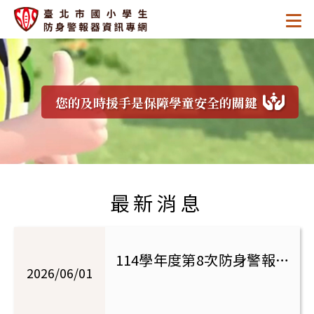
跳
:::
.
至
.
.
主
臺
要
區
北
塊
您的及時援手是保障學童安全的關鍵
市
國
:::
小
最新消息
學
生
114學年度第8次防身警報器
防
2026/06/01
申購(申購日期115/6/1-
6/12)，來校購買日為6/17
身