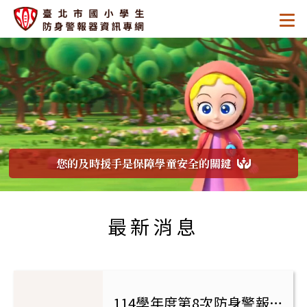
跳
:::
.
至
.
.
主
臺
要
區
北
塊
市
國
您的及時援手是保障學童安全的關鍵
小
:::
學
最新消息
生
防
身
114學年度第8次防身警報器