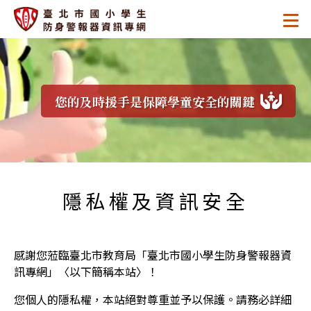
跳
:::
.
至
.
.
主
臺
要
區
北
塊
您的及時援手是保障學童安全的關鍵
市
國
:::
小
隱私權及資訊安全
學
生
感謝您蒞臨臺北市教育局「臺北市國小學生防身警報器資
防
訊專網」〈以下簡稱本站〉！
身
您個人的隱私權，本站絕對尊重並予以保護。請務必詳細