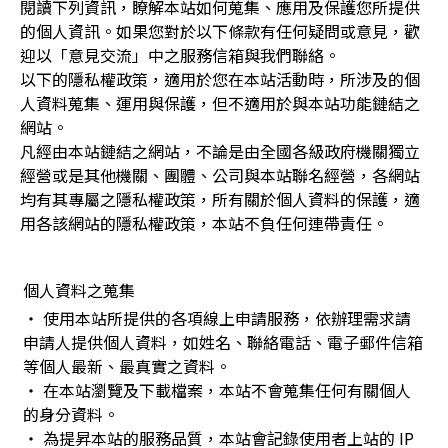
閱讀下列資訊，瞭解本站如何蒐集、應用及保護您所提供
警
的個人資訊。如果您對於以下條款有任何疑問或意見，歡
迎以「意見交流」中之服務信箱與我們聯絡。
報
以下的隱私權政策，適用於您在本站活動時，所涉及的個
人資料蒐集、運用與保護，但不適用於與本站功能鏈結之
器
網站。
凡經由本站鏈結之網站，不論是由全國各級政府機關獨立
資
經營或是其他機關、團體、公司與本站聯名經營，各網站
均有其專屬之隱私權政策，所有關於個人資料的保護，適
訊
用各該網站的隱私權政策，本站不負任何連帶責任。
專
個人資料之蒐集
網
‧ 使用本站所提供的各項線上申請服務，依辦理需求請
申請人提供個人資料，如姓名、聯絡電話、電子郵件信箱
等個人最新、最真實之資料。
‧ 在本站瀏覽及下載檔案，本站不會蒐集任何有關個人
的身分資料。
‧ 為提昇本站的服務品質，本站會記錄使用者上站的 IP