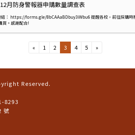
1年12月防身警報器申購數量調查表
： https://forms.gle/8bCAAaBDbuy3iWbu6 提醒各校，前
購買。感謝配合!
«
1
2
3
4
5
»
ht Reserved.
-8293
2 號