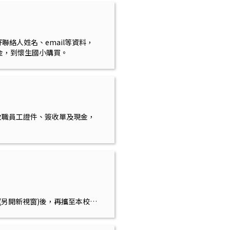
好聯絡人姓名、email等資料，
現金，到懷生國小購買。
帶教職員工證件、簽收單及現金，
印簽收單(另開新視窗)後，再攜至本校購