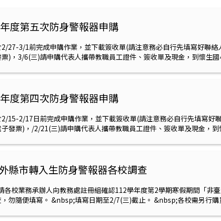
2學年度第五次防身警報器申購
2/27-3/1前完成申購作業，並下載簽收單(請注意務必自行先填寫好聯絡
票)，3/6(三)請申購代表人攜帶教職員工證件、簽收單及現金，到懷生
2學年度第四次防身警報器申購
2/15-2/17日前完成申購作業，並下載簽收單(請注意務必自行先填寫好聯
子發票)，/2/21(三)請申購代表人攜帶教職員工證件、簽收單及現金，到懷
-2外縣市轉入生防身警報器各校調查
p;請各校業務承辦人向教務處註冊組確認112學年度第2學期寒假期間「
勿隨便填寫。 &nbsp;填寫日期至2/7(三)截止。 &nbsp;各校需另行購買備
 2/21(三)販售日當天將一併領取。