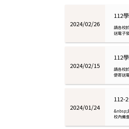
身
警
11
2024/02/26
報
請各校於
送電子發
器
資
11
2024/02/15
訊
請各校於
便寄送電
專
網
112
2024/01/24
&nbs
校內備查，
行調查。