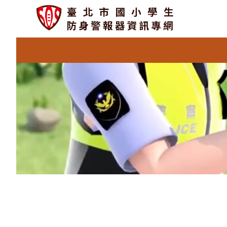
跳
:::
.
.
.
至
主
臺
要
區
北
塊
市
國
小
學
生
:::
防