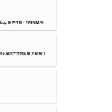
ink &nbsp; 提醒各校，前往採購時務
往採購時務必填寫完整簽收單(另開新視