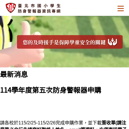
跳
:::
.
至
.
.
主
臺
要
區
北
塊
您的及時援手是保障學童安全的關鍵
市
國
:::
小
最新消息
學
114學年度第五次防身警報器申購
生
防
身
請各校於
115/2/25-115/2/26
完成申購作業，並下載
簽收單
(
請注