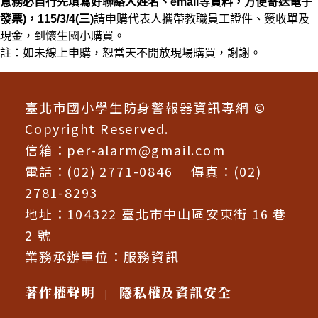
意務必自行先填寫好聯絡人姓名、
email
等資料，方便寄送電子
警
發票
)
，
115/3/4(
三
)
請申購代表人攜帶教職員工證件、簽收單及
現金，到懷生國小購買。
報
註：如未線上申購，恕當天不開放現場購買，謝謝。
:::
器
臺北市國小學生防身警報器資訊專網 ©
資
Copyright Reserved.
信箱：
per-alarm@gmail.com
訊
電話：(02) 2771-0846 傳真：(02)
專
2781-8293
地址：104322 臺北市中山區安東街 16 巷
網
2 號
業務承辦單位：
服務資訊
著作權聲明
隱私權及資訊安全
|